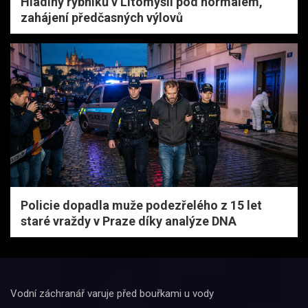
Hladiny rybníků v Litomyšli pod normálem,
zahájení předčasných výlovů
Policie dopadla muže podezřelého z 15 let
staré vraždy v Praze díky analýze DNA
Vodní záchranář varuje před bouřkami u vody