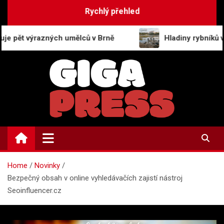
Skip
Rychlý přehled
to
content
 umělců v Brně
Hladiny rybníků v Litomyšli pod n
GigaPress.cz
Zpravodajství | Press info
Home
Novinky
Bezpečný obsah v online vyhledávačích zajistí nástroj
Seoinfluencer.cz