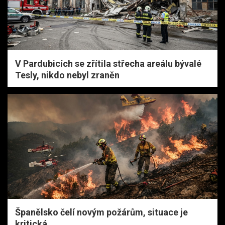
V Pardubicích se zřítila střecha areálu bývalé
Tesly, nikdo nebyl zraněn
Španělsko čelí novým požárům, situace je
kritická