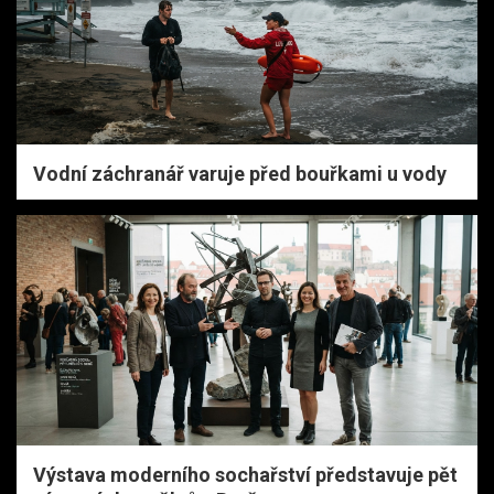
Vodní záchranář varuje před bouřkami u vody
Výstava moderního sochařství představuje pět