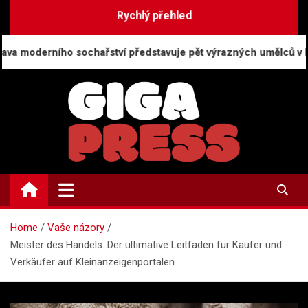
Skip
Rychlý přehled
to
content
ochařství představuje pět výrazných umělců v Brně
GigaPress.cz
Zpravodajství | Press info
Home
Vaše názory
Meister des Handels: Der ultimative Leitfaden für Käufer und
Verkäufer auf Kleinanzeigenportalen