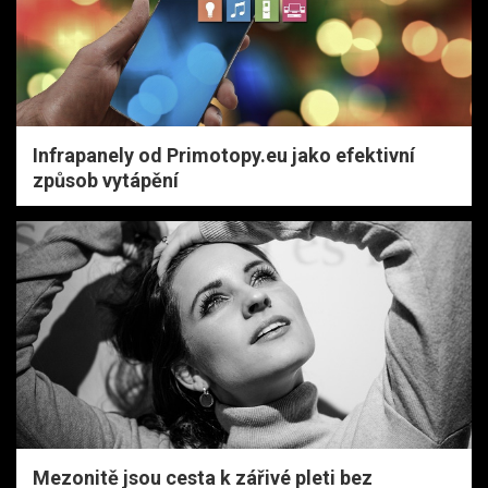
Infrapanely od Primotopy.eu jako efektivní
způsob vytápění
Mezonitě jsou cesta k zářivé pleti bez