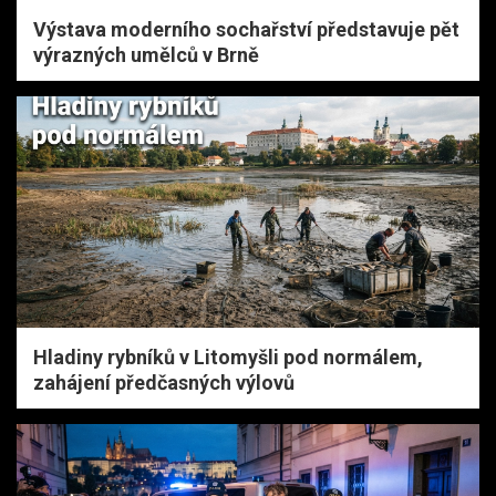
Výstava moderního sochařství představuje pět
výrazných umělců v Brně
Hladiny rybníků v Litomyšli pod normálem,
zahájení předčasných výlovů