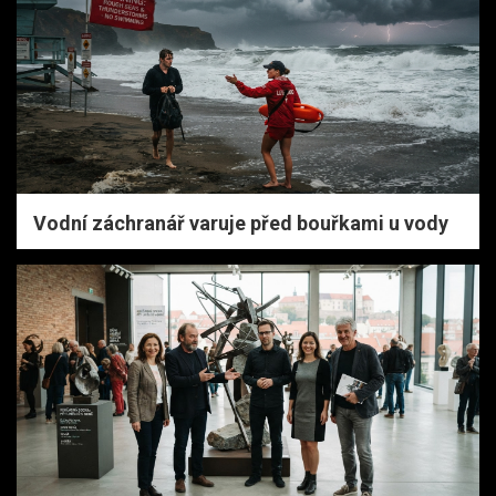
Vodní záchranář varuje před bouřkami u vody