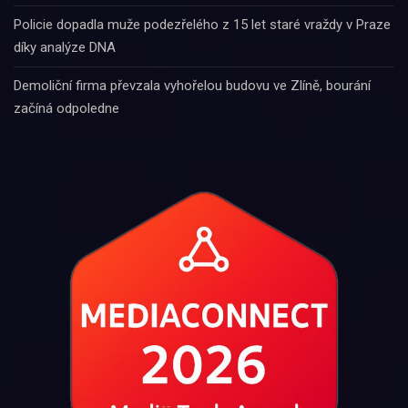
Policie dopadla muže podezřelého z 15 let staré vraždy v Praze
díky analýze DNA
Demoliční firma převzala vyhořelou budovu ve Zlíně, bourání
začíná odpoledne