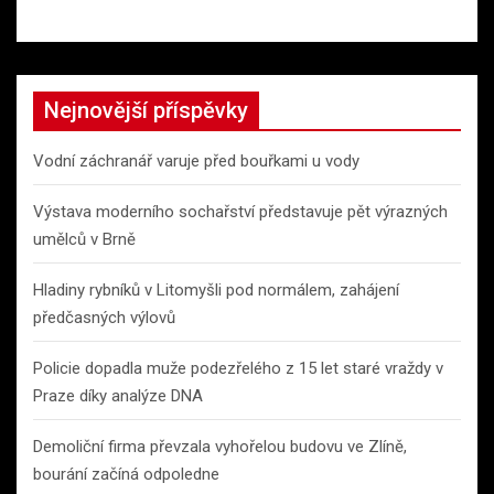
Nejnovější příspěvky
Vodní záchranář varuje před bouřkami u vody
Výstava moderního sochařství představuje pět výrazných
umělců v Brně
Hladiny rybníků v Litomyšli pod normálem, zahájení
předčasných výlovů
Policie dopadla muže podezřelého z 15 let staré vraždy v
Praze díky analýze DNA
Demoliční firma převzala vyhořelou budovu ve Zlíně,
bourání začíná odpoledne