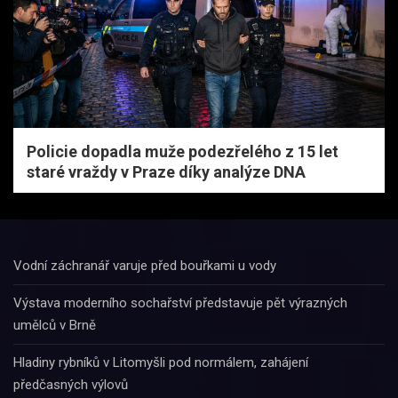
Policie dopadla muže podezřelého z 15 let
staré vraždy v Praze díky analýze DNA
Vodní záchranář varuje před bouřkami u vody
Výstava moderního sochařství představuje pět výrazných
umělců v Brně
Hladiny rybníků v Litomyšli pod normálem, zahájení
předčasných výlovů