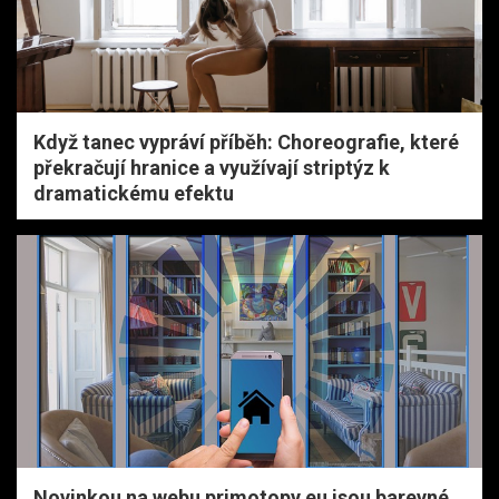
Když tanec vypráví příběh: Choreografie, které
překračují hranice a využívají striptýz k
dramatickému efektu
Novinkou na webu primotopy.eu jsou barevné