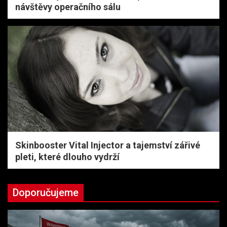
návštěvy operačního sálu
Skinbooster Vital Injector a tajemství zářivé
pleti, které dlouho vydrží
Doporučujeme