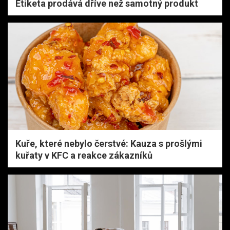
Etiketa prodává dříve než samotný produkt
Kuře, které nebylo čerstvé: Kauza s prošlými
kuřaty v KFC a reakce zákazníků