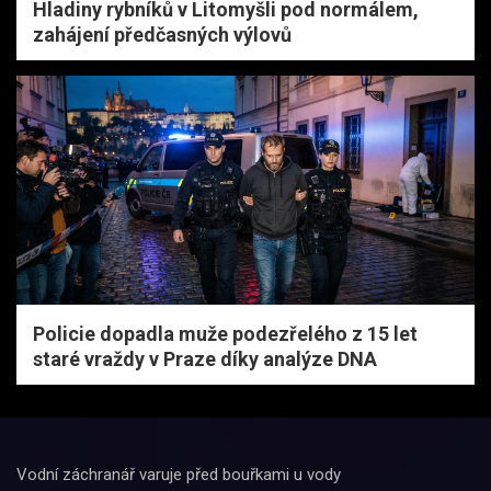
Hladiny rybníků v Litomyšli pod normálem,
zahájení předčasných výlovů
Policie dopadla muže podezřelého z 15 let
staré vraždy v Praze díky analýze DNA
Vodní záchranář varuje před bouřkami u vody