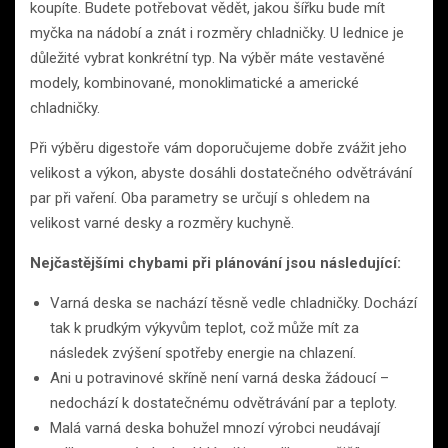
koupíte. Budete potřebovat vědět, jakou šířku bude mít
myčka na nádobí a znát i rozměry chladničky. U lednice je
důležité vybrat konkrétní typ. Na výběr máte vestavěné
modely, kombinované, monoklimatické a americké
chladničky.
Při výběru digestoře vám doporučujeme dobře zvážit jeho
velikost a výkon, abyste dosáhli dostatečného odvětrávání
par při vaření. Oba parametry se určují s ohledem na
velikost varné desky a rozměry kuchyně.
Nejčastějšími chybami při plánování jsou následující:
Varná deska se nachází těsně vedle chladničky. Dochází
tak k prudkým výkyvům teplot, což může mít za
následek zvýšení spotřeby energie na chlazení.
Ani u potravinové skříně není varná deska žádoucí –
nedochází k dostatečnému odvětrávání par a teploty.
Malá varná deska bohužel mnozí výrobci neudávají