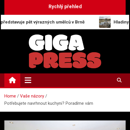
Skip
Rychlý přehled
to
content
t výrazných umělců v Brně
Hladiny rybníků v Lito
GigaPress.cz
Zpravodajství | Press info
Home
Vaše názory
Potřebujete navrhnout kuchyni? Poradíme vám