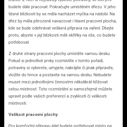
budete dále pracovat. Pokračujte umístěním dřezu. V jeho
těsné blízkosti by se měla nacházet myčka na nádobí. Na
dřez by měla přirozeně navazovat i hlavní pracovní plocha,
kde se bude odehrávat veškerá příprava na vaření. Dbejte
proto, abyste v její blízkosti měli skříňky na vše, co budete
potřebovat.
Z druhé strany pracovní plochy umístěte varnou desku.
Pokud si jednotlivé prvky rozmístíte v tomto pořadí,
potraviny si vyberete, umyjete, nakrájíte či jinak připravíte,
vložíte do hrnce a postavíte na varnou desku. Nebudete
muset mezi jednotlivými činnostmi několikrát křižovat
celou místnost. Toto rozmístění si samozřejmě můžete
upravit podle vašich preferencí a zvyklostí či velikosti
místnosti.
Velikost pracovní plochy
Pro komfortní přípravu jídel budete potřebovat místo na