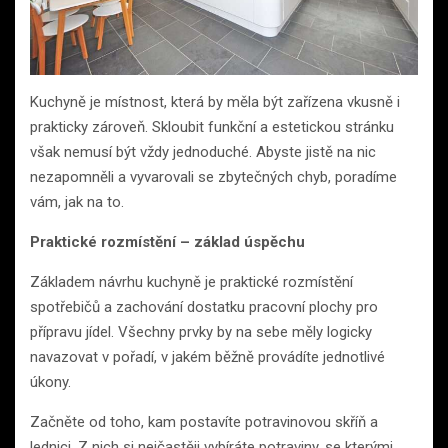
Kuchyně je místnost, která by měla být zařízena vkusně i
prakticky zároveň. Skloubit funkční a estetickou stránku
však nemusí být vždy jednoduché. Abyste jistě na nic
nezapomněli a vyvarovali se zbytečných chyb, poradíme
vám, jak na to.
Praktické rozmístění – základ úspěchu
Základem návrhu kuchyně je praktické rozmístění
spotřebičů a zachování dostatku pracovní plochy pro
přípravu jídel. Všechny prvky by na sebe měly logicky
navazovat v pořadí, v jakém běžně provádíte jednotlivé
úkony.
Začněte od toho, kam postavíte potravinovou skříň a
lednici. Z nich si nejčastěji vybíráte potraviny, se kterými