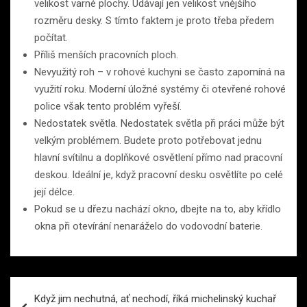
velikost varné plochy. Udávají jen velikost vnějšího
rozměru desky. S tímto faktem je proto třeba předem
počítat.
Příliš menších pracovních ploch.
Nevyužitý roh – v rohové kuchyni se často zapomíná na
využití roku. Moderní úložné systémy či otevřené rohové
police však tento problém vyřeší.
Nedostatek světla. Nedostatek světla při práci může být
velkým problémem. Budete proto potřebovat jednu
hlavní svítilnu a doplňkové osvětlení přímo nad pracovní
deskou. Ideální je, když pracovní desku osvětlíte po celé
její délce.
Pokud se u dřezu nachází okno, dbejte na to, aby křídlo
okna při otevírání nenaráželo do vodovodní baterie.
Navigace
Když jim nechutná, ať nechodí, říká michelinský kuchař