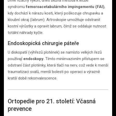
Dříve vzácný výkon, dnes běžná metoda k léčbě
syndromu
femoroacetabulárního impingementu (FAI)
,
kdy dochází k nárazu kosti, který poškozuje chrupavku a
kloubní okraj (
labrum
). Artroskopie umožňuje odstranit
kostní výrůstky a opravit labrum, čímž se oddaluje nutnost
totální náhrady kyčle.
Endoskopická chirurgie páteře
U diskopatií (výhřezů plotének) se namísto velkých řezů
používají
endoskopy
. Tímto miniinvazivním přístupem se
odstraní část ploténky, která tlačí na nerv, což vede k menší
traumatizaci svalů, menší bolesti po operaci a výrazně
kratší době rekonvalescence.
Ortopedie pro 21. století: Včasná
prevence