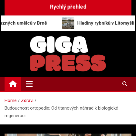
Skip
Rychlý přehled
to
content
lců v Brně
Hladiny rybníků v Litomyšli pod normál
GigaPress.cz
Zpravodajství | Press info
Home
Zdraví
Budoucnost ortopedie: Od titanových náhrad k biologické
regeneraci