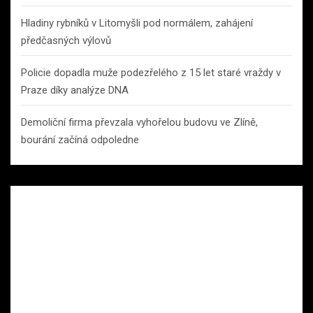
Hladiny rybníků v Litomyšli pod normálem, zahájení
předčasných výlovů
Policie dopadla muže podezřelého z 15 let staré vraždy v
Praze díky analýze DNA
Demoliční firma převzala vyhořelou budovu ve Zlíně,
bourání začíná odpoledne