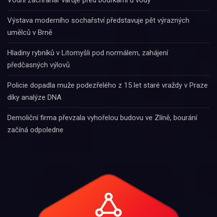
Vodní záchranář varuje před bouřkami u vody
Výstava moderního sochařství představuje pět výrazných
umělců v Brně
Hladiny rybníků v Litomyšli pod normálem, zahájení
předčasných výlovů
Policie dopadla muže podezřelého z 15 let staré vraždy v Praze
díky analýze DNA
Demoliční firma převzala vyhořelou budovu ve Zlíně, bourání
začíná odpoledne