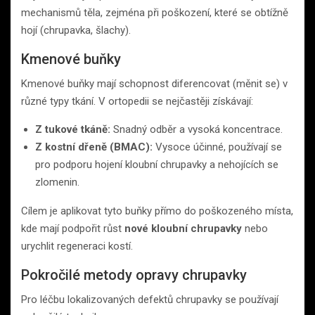
mechanismů těla, zejména při poškození, které se obtížně
hojí (chrupavka, šlachy).
Kmenové buňky
Kmenové buňky mají schopnost diferencovat (měnit se) v
různé typy tkání. V ortopedii se nejčastěji získávají:
Z tukové tkáně:
Snadný odběr a vysoká koncentrace.
Z kostní dřeně (BMAC):
Vysoce účinné, používají se
pro podporu hojení kloubní chrupavky a nehojících se
zlomenin.
Cílem je aplikovat tyto buňky přímo do poškozeného místa,
kde mají podpořit růst
nové kloubní chrupavky
nebo
urychlit regeneraci kostí.
Pokročilé metody opravy chrupavky
Pro léčbu lokalizovaných defektů chrupavky se používají