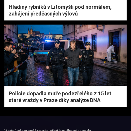
Hladiny rybníků v Litomyšli pod normálem,
zahájení předčasných výlovů
Policie dopadla muže podezřelého z 15 let
staré vraždy v Praze díky analýze DNA