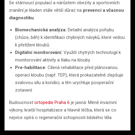
Se stárnoucí populací a nárůstem obezity a sportovních
zranění je kladen stále větší důraz na
prevenci a včasnou
diagnostiku
.
Biomechanická analýza:
Detailní analýza pohybu
(chůze, běh) k identifikaci chybných návyků, které vedou
k přetížení kloubů.
Digitální monitorování:
Využití chytrých technologií k
monitorování aktivity a tlaku na klouby.
Pre-habilitace:
Cílená rehabilitace před plánovanou
operací kloubu (např. TEP), která prokazatelně zlepšuje
svalovou sílu a kondici, a tím urychluje pooperační
zotavení.
Budoucnost
ortopedie Praha 6
je jasná: Méně invazivní
výkony, kratší hospitalizace a hlavně léčba, která se co
nejvíce opírá o regenerační schopnosti lidského těla.