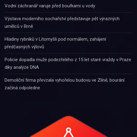
Vodní záchranář varuje před bouřkami u vody
Výstava moderního sochařství představuje pět výrazných
umělců v Brně
Hladiny rybníků v Litomyšli pod normálem, zahájení
předčasných výlovů
Policie dopadla muže podezřelého z 15 let staré vraždy v Praze
díky analýze DNA
Demoliční firma převzala vyhořelou budovu ve Zlíně, bourání
začíná odpoledne