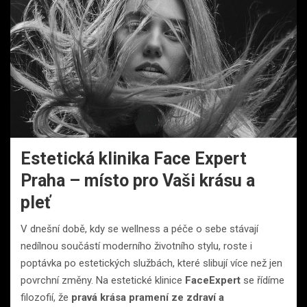
Estetická klinika Face Expert
Praha – místo pro Vaši krásu a
pleť
V dnešní době, kdy se wellness a péče o sebe stávají
nedílnou součástí moderního životního stylu, roste i
poptávka po estetických službách, které slibují více než jen
povrchní změny. Na estetické klinice
FaceExpert
se řídíme
filozofií, že
pravá krása pramení ze zdraví a