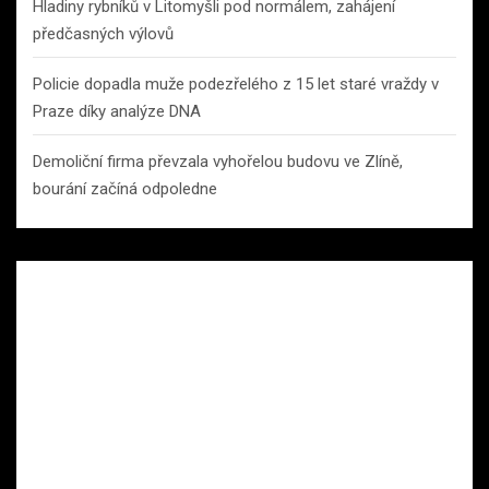
Hladiny rybníků v Litomyšli pod normálem, zahájení
předčasných výlovů
Policie dopadla muže podezřelého z 15 let staré vraždy v
Praze díky analýze DNA
Demoliční firma převzala vyhořelou budovu ve Zlíně,
bourání začíná odpoledne