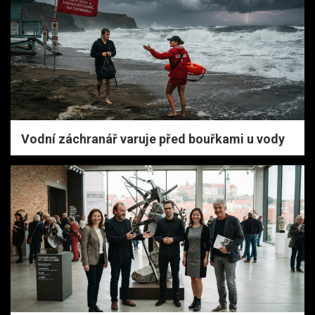
Vodní záchranář varuje před bouřkami u vody