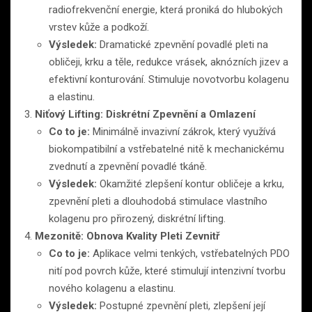
radiofrekvenční energie, která proniká do hlubokých
vrstev kůže a podkoží.
Výsledek:
Dramatické zpevnění povadlé pleti na
obličeji, krku a těle, redukce vrásek, aknózních jizev a
efektivní konturování. Stimuluje novotvorbu kolagenu
a elastinu.
Niťový Lifting: Diskrétní Zpevnění a Omlazení
Co to je:
Minimálně invazivní zákrok, který využívá
biokompatibilní a vstřebatelné nitě k mechanickému
zvednutí a zpevnění povadlé tkáně.
Výsledek:
Okamžité zlepšení kontur obličeje a krku,
zpevnění pleti a dlouhodobá stimulace vlastního
kolagenu pro přirozený, diskrétní lifting.
Mezonitě: Obnova Kvality Pleti Zevnitř
Co to je:
Aplikace velmi tenkých, vstřebatelných PDO
nití pod povrch kůže, které stimulují intenzivní tvorbu
nového kolagenu a elastinu.
Výsledek:
Postupné zpevnění pleti, zlepšení její