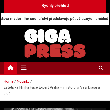
Skip
Rychlý přehled
to
content
ího sochařství představuje pět výrazných umělců v Brně
GigaPress.cz
Zpravodajství | Press info
Home
Novinky
Estetická klinika Face Expert Praha – místo pro Vaši krásu a
pleť