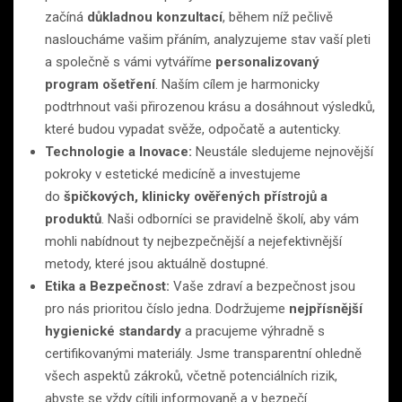
začíná
důkladnou konzultací
, během níž pečlivě
nasloucháme vašim přáním, analyzujeme stav vaší pleti
a společně s vámi vytváříme
personalizovaný
program ošetření
. Naším cílem je harmonicky
podtrhnout vaši přirozenou krásu a dosáhnout výsledků,
které budou vypadat svěže, odpočatě a autenticky.
Technologie a Inovace:
Neustále sledujeme nejnovější
pokroky v estetické medicíně a investujeme
do
špičkových, klinicky ověřených přístrojů a
produktů
. Naši odborníci se pravidelně školí, aby vám
mohli nabídnout ty nejbezpečnější a nejefektivnější
metody, které jsou aktuálně dostupné.
Etika a Bezpečnost:
Vaše zdraví a bezpečnost jsou
pro nás prioritou číslo jedna. Dodržujeme
nejpřísnější
hygienické standardy
a pracujeme výhradně s
certifikovanými materiály. Jsme transparentní ohledně
všech aspektů zákroků, včetně potenciálních rizik,
abyste se vždy cítili informovaně a v bezpečí.