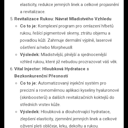
elasticity, redukce jemných linek a celkové projasnění
a revitalizace.
Revitalizace Rukou: Návrat Mladistvého Vzhledu
Co to je:
Komplexní program pro omlazení hřbetů
rukou, řešící pigmentové skvrny, ztrátu objemu a
povadlou kůži. Zahrnuje dermální výplně, laserové
ošetření a/nebo Morpheus8.
Výsledek:
Mladistvější, plnější a sjednocenější
vzhled rukou, které již nebudou prozrazovat váš věk.
Vital Injector: Hloubková Hydratace s
Bezkonkurenční Přesností
Co to je:
Automatizovaný injekční systém pro
precizní a rovnoměrnou aplikaci kyseliny hyaluronové
(skinboosterů) a dalších revitalizačních koktejlů do
středních vrstev kůže.
Výsledek:
Hloubková a dlouhotrvající hydratace,
zlepšení elasticity, zjemnění jemných linek a celkové
oživení pleti obličeje, krku, dekoltu a rukou.