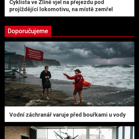
Cyklista ve Zlíně vjel na přejezdu pod
projíždějící lokomotivu, na místě zemřel
Doporučujeme
Vodní záchranář varuje před bouřkami u vody