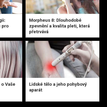
ii:
Morpheus 8: Dlouhodobé
 pro
zpevnění a kvalita pleti, která
přetrvává
 o Vaše
Lidské tělo a jeho pohybový
aparát