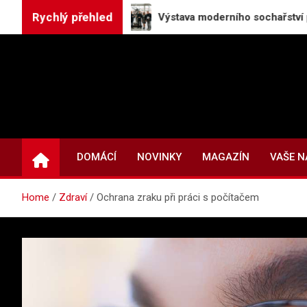
Skip
Rychlý přehled
vody
Výstava moderního sochařství představuje pě
to
content
DOMÁCÍ
NOVINKY
MAGAZÍN
VAŠE 
Home
Zdraví
Ochrana zraku při práci s počítačem