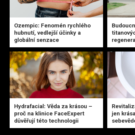
Ozempic: Fenomén rychlého
Budoucno
hubnutí, vedlejší účinky a
titanový
globální senzace
regenera
Hydrafacial: Věda za krásou –
Revitali
proč na klinice FaceExpert
jen krása
důvěřují této technologii
sebevěd