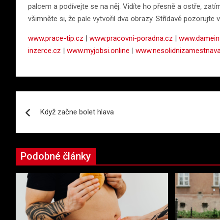
palcem a podívejte se na něj. Vidíte ho přesně a ostře, zat
všimněte si, že pale vytvořil dva obrazy. Střídavě pozorujte
www.prace-tip.cz
|
www.pracovni-poradna.cz
|
www.dameinz
inzerce.cz
|
www.myjobsi.online
|
www.nesolidnizamestnava
Navigace
Když začne bolet hlava
pro
příspěvek
Podobné články