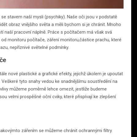
 se stavem naší mysli (psychiky). Naše oči jsou v podstatě
dět obraz vnějšího světa a měli bychom si je chránit. Mnoho
stí naší pracovní náplně. Práce s počítačem má však svá
ost od monitoru počítače, záření monitoru,částice prachu, které
razu, nepříznivé světelné podmínky.
ače
ále nové plastické a grafické efekty, jejichž úkolem je upoutat
u. Veškeré tyto snahy vedou ke snadnějšímu soustředění na
é vlivy můžeme poměrně lehce omezit, jestliže budeme
sou velmi prospěšné oční cviky, které přispívají ke zlepšení
 takovýmto zářením se můžeme chránit ochrannými filtry.