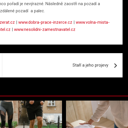
ímco pořadí je nevýrazné. Následně zaostři na pozadí a
 vzdálené pozadí a palec.
erat.cz
|
www.dobra-prace-inzerce.cz
|
www.volna-mista-
tel.cz
|
www.nesolidni-zamestnavatel.cz
Staří a jeho projevy