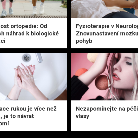
st ortopedie: Od
Fyzioterapie v Neurolog
ch náhrad k biologické
Znovunastavení mozku
ci
pohyb
zace rukou je více než
Nezapomínejte na péči
, je to návrat
vlasy
omí