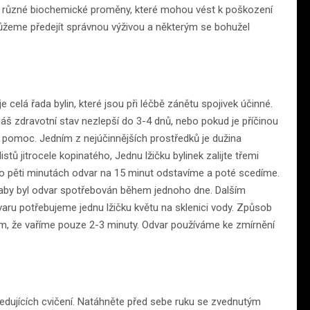
lují různé biochemické proměny, které mohou vést k poškození
ůžeme předejít správnou výživou a některým se bohužel
je celá řada bylin, které jsou při léčbě zánětu spojivek účinné.
áš zdravotní stav nezlepší do 3-4 dnů, nebo pokud je příčinou
 pomoc. Jedním z nejúčinnějších prostředků je dužina
stů jitrocele kopinatého, Jednu lžičku bylinek zalijte třemi
Po pěti minutách odvar na 15 minut odstavíme a poté scedíme.
 aby byl odvar spotřebován během jednoho dne. Dalším
aru potřebujeme jednu lžičku květu na sklenici vody. Způsob
lem, že vaříme pouze 2-3 minuty. Odvar používáme ke zmírnění
edujících cvičení. Natáhněte před sebe ruku se zvednutým