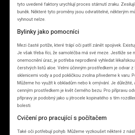
tyto uvedené faktory urychlují proces stárnutí zraku. Zesi
buněk. Některé tyto proměny jsou odvratitelné, některým m
vyhnout nelze.
Bylinky jako pomocníci
Mezi časté potíže, které trápí oči patří zánět spojivek. Existu
Je však třeba říci, že samoléčba má své meze. Jestliže se n
onemocnění úraz, je potřeba neprodleně vyhledat lékařskou
čerstvých listů aloe. Velmi účinným prostředkem je odvar z li
sklenicemi vody a pod pokličkou zvolna přivedeme k varu. 
Můžeme ho využít k obkladům nebo k omývání. Je důležité,
cenným prostředkem je květ černého bezu. Pro přípravu odv
přípravy je podobný jako u jitrocele kopinatého s tím rozdí
bolesti.
Cvičení pro pracující s počítačem
Také oči potřebují pohyb. Můžeme vyzkoušet některé z násl