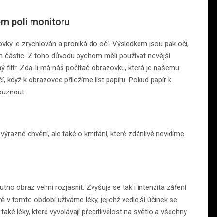
ém poli monitoru
vky je zrychlován a proniká do očí. Výsledkem jsou pak oči,
h částic. Z toho důvodu bychom měli používat novější
 filtr. Zda-li má náš počítač obrazovku, která je našemu
 když k obrazovce přiložíme list papíru. Pokud papír k
louznout.
ýrazné chvění, ale také o kmitání, které zdánlivě nevidíme.
tno obraz velmi rozjasnit. Zvyšuje se tak i intenzita záření
 v tomto období užíváme léky, jejichž vedlejší účinek se
 také léky, které vyvolávají přecitlivělost na světlo a všechny