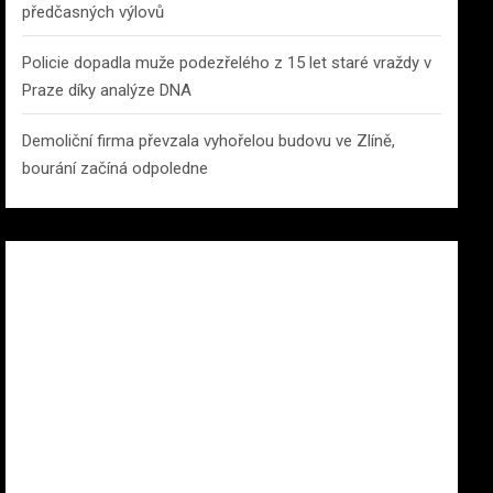
předčasných výlovů
Policie dopadla muže podezřelého z 15 let staré vraždy v
Praze díky analýze DNA
Demoliční firma převzala vyhořelou budovu ve Zlíně,
bourání začíná odpoledne