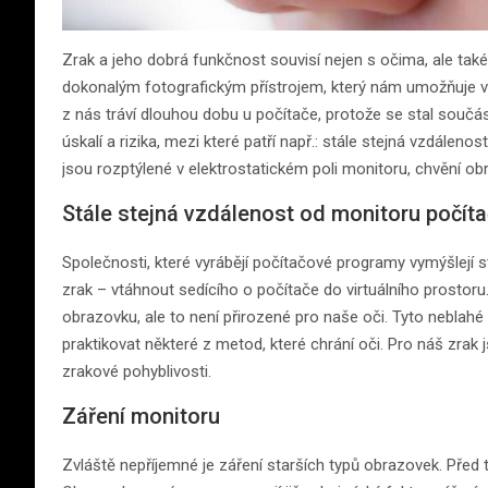
Zrak a jeho dobrá funkčnost souvisí nejen s očima, ale také
dokonalým fotografickým přístrojem, který nám umožňuje vi
z nás tráví dlouhou dobu u počítače, protože se stal součá
úskalí a rizika, mezi které patří např.: stále stejná vzdálen
jsou rozptýlené v elektrostatickém poli monitoru, chvění ob
Stále stejná vzdálenost od monitoru počít
Společnosti, které vyrábějí počítačové programy vymýšlejí st
zrak – vtáhnout sedícího o počítače do virtuálního prostor
obrazovku, ale to není přirozené pro naše oči. Tyto neblah
praktikovat některé z metod, které chrání oči. Pro náš zrak j
zrakové pohyblivosti.
Záření monitoru
Zvláště nepříjemné je záření starších typů obrazovek. Před