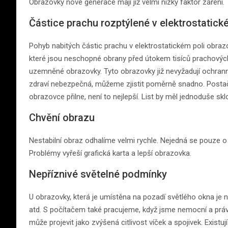
Obrazovky nové generace mají již velmi nízký faktor záření.
Částice prachu rozptýlené v elektrostatick
Pohyb nabitých částic prachu v elektrostatickém poli obrazo
které jsou neschopné obrany před útokem tisíců prachovýc
uzemněné obrazovky. Tyto obrazovky již nevyžadují ochranný
zdraví nebezpečná, můžeme zjistit poměrně snadno. Postačí,
obrazovce přilne, není to nejlepší. List by měl jednoduše sk
Chvění obrazu
Nestabilní obraz odhalíme velmi rychle. Nejedná se pouze o v
Problémy vyřeší grafická karta a lepší obrazovka.
Nepříznivé světelné podmínky
U obrazovky, která je umístěna na pozadí světlého okna je nu
atd. S počítačem také pracujeme, když jsme nemocní a právě
může projevit jako zvýšená citlivost víček a spojivek. Existují