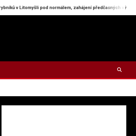
myšli pod normálem, zahájení předčasných výlovů
P