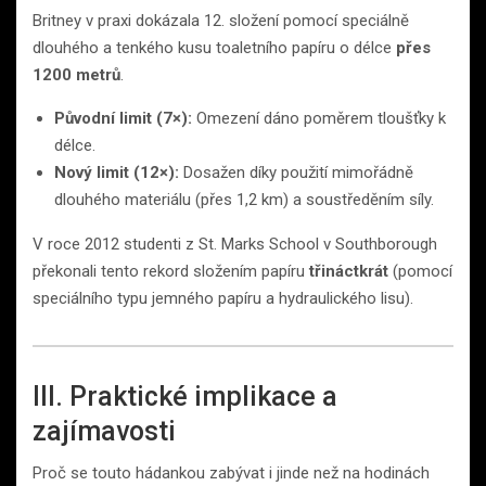
Britney v praxi dokázala 12. složení pomocí speciálně
dlouhého a tenkého kusu toaletního papíru o délce
přes
1200 metrů
.
Původní limit (7×):
Omezení dáno poměrem tloušťky k
délce.
Nový limit (12×):
Dosažen díky použití mimořádně
dlouhého materiálu (přes 1,2 km) a soustředěním síly.
V roce 2012 studenti z St. Marks School v Southborough
překonali tento rekord složením papíru
třináctkrát
(pomocí
speciálního typu jemného papíru a hydraulického lisu).
III. Praktické implikace a
zajímavosti
Proč se touto hádankou zabývat i jinde než na hodinách