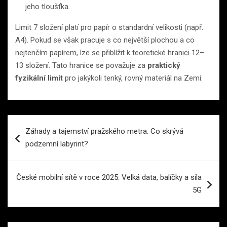
jeho tloušťka.
Limit 7 složení platí pro papír o standardní velikosti (např.
A4). Pokud se však pracuje s co největší plochou a co
nejtenčím papírem, lze se přiblížit k teoretické hranici 12–
13 složení. Tato hranice se považuje za
praktický
fyzikální limit
pro jakýkoli tenký, rovný materiál na Zemi.
Navigace
Záhady a tajemství pražského metra: Co skrývá
pro
podzemní labyrint?
příspěvek
České mobilní sítě v roce 2025: Velká data, balíčky a síla
5G