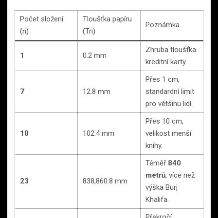
Počet složení
Tloušťka papíru
Poznámka
(n)
(Tn​)
Zhruba tloušťka
1
0.2 mm
kreditní karty.
Přes 1 cm,
7
12.8 mm
standardní limit
pro většinu lidí.
Přes 10 cm,
10
102.4 mm
velikost menší
knihy.
Téměř
840
metrů
, více než
23
838,860.8 mm
výška Burj
Khalifa.
Překročí