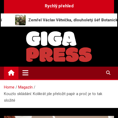
Skip
Rychlý přehled
to
content
emřel Václav Větvička, dlouholetý šéf Botanické zahrady v Pra
GigaPress.cz
Zpravodajství | Press info
Home
Magazín
Kouzlo skládání: Kolikrát jde přeložit papír a proč je to tak
složité