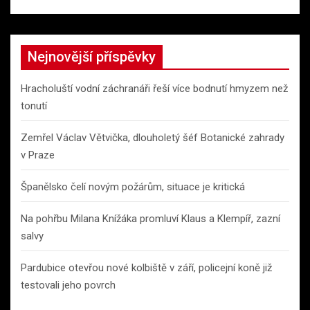
Nejnovější příspěvky
Hracholuští vodní záchranáři řeší více bodnutí hmyzem než
tonutí
Zemřel Václav Větvička, dlouholetý šéf Botanické zahrady
v Praze
Španělsko čelí novým požárům, situace je kritická
Na pohřbu Milana Knížáka promluví Klaus a Klempíř, zazní
salvy
Pardubice otevřou nové kolbiště v září, policejní koně již
testovali jeho povrch