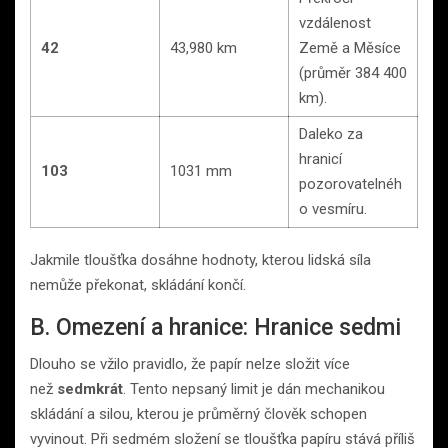
vzdálenost
42
43,980 km
Země a Měsíce
(průměr 384 400
km).
Daleko za
hranicí
103
1031 mm
pozorovatelnéh
o vesmíru.
Jakmile tloušťka dosáhne hodnoty, kterou lidská síla
nemůže překonat, skládání končí.
B. Omezení a hranice: Hranice sedmi
Dlouho se vžilo pravidlo, že papír nelze složit více
než
sedmkrát
. Tento nepsaný limit je dán mechanikou
skládání a silou, kterou je průměrný člověk schopen
vyvinout. Při sedmém složení se tloušťka papíru stává příliš