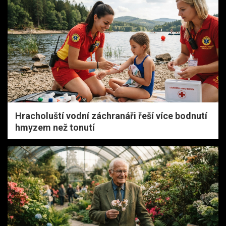
Hracholuští vodní záchranáři řeší více bodnutí
hmyzem než tonutí