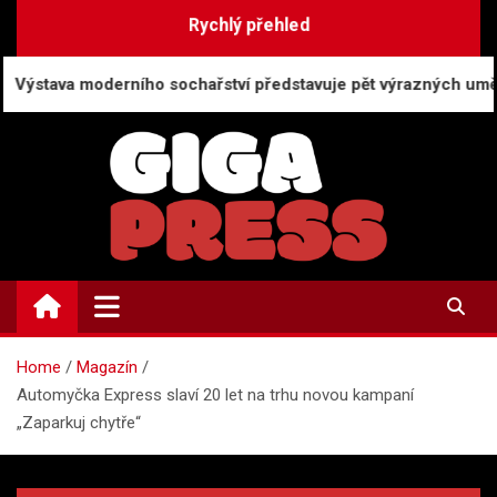
Skip
Rychlý přehled
to
content
ího sochařství představuje pět výrazných umělců v Brně
GigaPress.cz
Zpravodajství | Press info
Home
Magazín
Automyčka Express slaví 20 let na trhu novou kampaní
„Zaparkuj chytře“