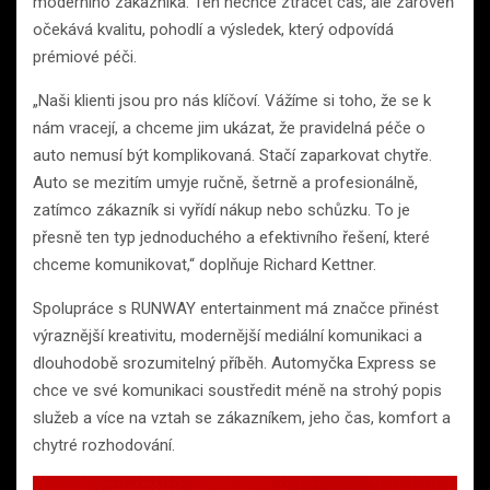
moderního zákazníka. Ten nechce ztrácet čas, ale zároveň
očekává kvalitu, pohodlí a výsledek, který odpovídá
prémiové péči.
„Naši klienti jsou pro nás klíčoví. Vážíme si toho, že se k
nám vracejí, a chceme jim ukázat, že pravidelná péče o
auto nemusí být komplikovaná. Stačí zaparkovat chytře.
Auto se mezitím umyje ručně, šetrně a profesionálně,
zatímco zákazník si vyřídí nákup nebo schůzku. To je
přesně ten typ jednoduchého a efektivního řešení, které
chceme komunikovat,“ doplňuje Richard Kettner.
Spolupráce s RUNWAY entertainment má značce přinést
výraznější kreativitu, modernější mediální komunikaci a
dlouhodobě srozumitelný příběh. Automyčka Express se
chce ve své komunikaci soustředit méně na strohý popis
služeb a více na vztah se zákazníkem, jeho čas, komfort a
chytré rozhodování.