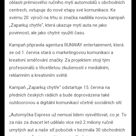
oblasti prémiového ručního mytí automobilů v obchodních
centrech, vstupuje do nové etapy své komunikace. Ke
svému 20. výročí na trhu si značka nadělila novou kampaň
„Zaparkuj chytře“, která ukazuje mytí auta ne jako
povinnost, ale jako chytré využití času.
Kampaň připravila agentura RUNWAY entertainment, která
se od 1. června stará o marketingovou komunikaci a
kreativní směřování značky. Za projektem stojí tým
profesionálů s třicetiletou zkušeností v mediálním,
reklamním a kreativním světě.
Kampaň „Zaparkuj chytře“ odstartuje 15. června na
předních českých rádiích a bude doprovázena také
outdoorovou a digitální komunikací včetně sociálních sítí.
„Automyčka Express už nemusí lidem vysvětlovat, co je. To
za nás za dvacet let udělalo více než 2 miliony ručně
umytých aut a naše síť poboček v bezmála 30 obchodních