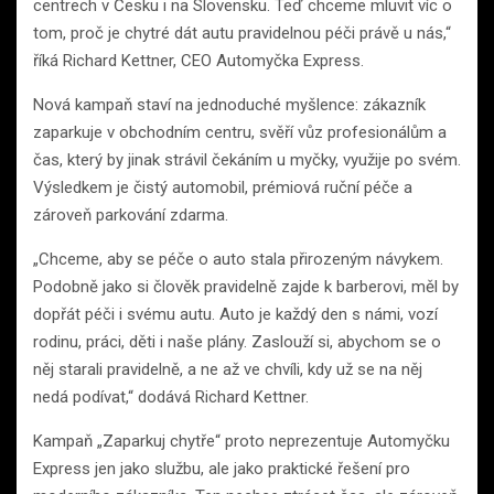
centrech v Česku i na Slovensku. Teď chceme mluvit víc o
tom, proč je chytré dát autu pravidelnou péči právě u nás,“
říká Richard Kettner, CEO Automyčka Express.
Nová kampaň staví na jednoduché myšlence: zákazník
zaparkuje v obchodním centru, svěří vůz profesionálům a
čas, který by jinak strávil čekáním u myčky, využije po svém.
Výsledkem je čistý automobil, prémiová ruční péče a
zároveň parkování zdarma.
„Chceme, aby se péče o auto stala přirozeným návykem.
Podobně jako si člověk pravidelně zajde k barberovi, měl by
dopřát péči i svému autu. Auto je každý den s námi, vozí
rodinu, práci, děti i naše plány. Zaslouží si, abychom se o
něj starali pravidelně, a ne až ve chvíli, kdy už se na něj
nedá podívat,“ dodává Richard Kettner.
Kampaň „Zaparkuj chytře“ proto neprezentuje Automyčku
Express jen jako službu, ale jako praktické řešení pro