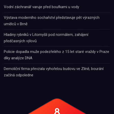
Vodní záchranář varuje před bouřkami u vody
Výstava moderního sochařství představuje pět výrazných
umělců v Brně
Hladiny rybníků v Litomyšli pod normálem, zahájení
předčasných výlovů
Policie dopadla muže podezřelého z 15 let staré vraždy v Praze
díky analýze DNA
Demoliční firma převzala vyhořelou budovu ve Zlíně, bourání
začíná odpoledne