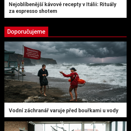
Nejoblíbenější kávové recepty v Itálii: Rituály
za espresso shotem
Doporučujeme
Vodní záchranář varuje před bouřkami u vody