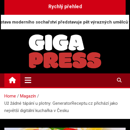
Skip
Rychlý přehled
to
content
o sochařství představuje pět výrazných umělců v Brně
GigaPress.cz
Zpravodajství | Press info
Home
Magazín
Už žádné tápání u plotny: GeneratorReceptu.cz přichází jako
největší digitální kuchařka v Česku