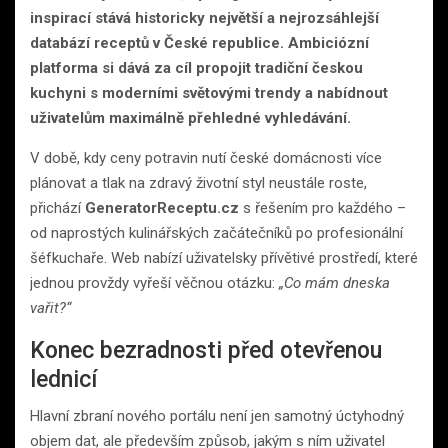
inspirací stává historicky největší a nejrozsáhlejší
databází receptů v České republice. Ambiciózní
platforma si dává za cíl propojit tradiční českou
kuchyni s moderními světovými trendy a nabídnout
uživatelům maximálně přehledné vyhledávání.
V době, kdy ceny potravin nutí české domácnosti více
plánovat a tlak na zdravý životní styl neustále roste,
přichází
GeneratorReceptu.cz
s řešením pro každého –
od naprostých kulinářských začátečníků po profesionální
šéfkuchaře. Web nabízí uživatelsky přívětivé prostředí, které
jednou provždy vyřeší věčnou otázku:
„Co mám dneska
vařit?“
Konec bezradnosti před otevřenou
lednicí
Hlavní zbraní nového portálu není jen samotný úctyhodný
objem dat, ale především způsob, jakým s ním uživatel