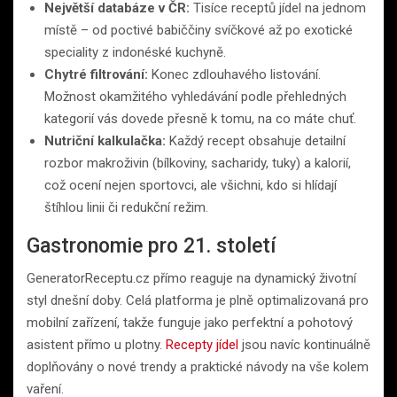
Největší databáze v ČR:
Tisíce receptů jídel na jednom
místě – od poctivé babiččiny svíčkové až po exotické
speciality z indonéské kuchyně.
Chytré filtrování:
Konec zdlouhavého listování.
Možnost okamžitého vyhledávání podle přehledných
kategorií vás dovede přesně k tomu, na co máte chuť.
Nutriční kalkulačka:
Každý recept obsahuje detailní
rozbor makroživin (bílkoviny, sacharidy, tuky) a kalorií,
což ocení nejen sportovci, ale všichni, kdo si hlídají
štíhlou linii či redukční režim.
Gastronomie pro 21. století
GeneratorReceptu.cz přímo reaguje na dynamický životní
styl dnešní doby. Celá platforma je plně optimalizovaná pro
mobilní zařízení, takže funguje jako perfektní a pohotový
asistent přímo u plotny.
Recepty jídel
jsou navíc kontinuálně
doplňovány o nové trendy a praktické návody na vše kolem
vaření.