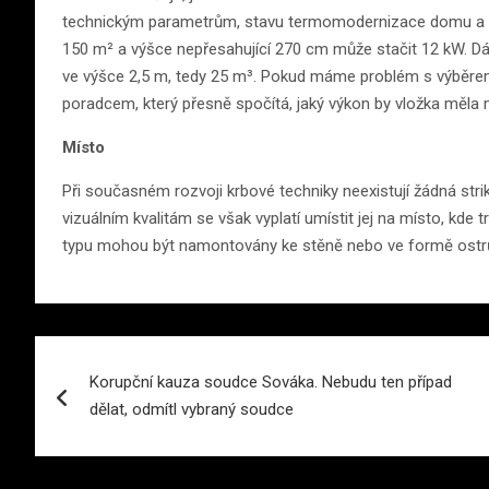
technickým parametrům, stavu termomodernizace domu a v
150 m² a výšce nepřesahující 270 cm může stačit 12 kW. Dá
ve výšce 2,5 m, tedy 25 m³. Pokud máme problém s výběrem
poradcem, který přesně spočítá, jaký výkon by vložka měla m
Místo
Při současném rozvoji krbové techniky neexistují žádná stri
vizuálním kvalitám se však vyplatí umístit jej na místo, kde 
typu mohou být namontovány ke stěně nebo ve formě ostrů
Navigace
Korupční kauza soudce Sováka. Nebudu ten případ
pro
dělat, odmítl vybraný soudce
příspěvek