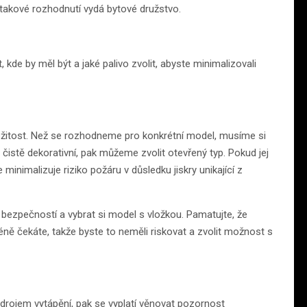
 takové rozhodnutí vydá bytové družstvo.
kde by měl být a jaké palivo zvolit, abyste minimalizovali
áležitost. Než se rozhodneme pro konkrétní model, musíme si
čistě dekorativní, pak můžeme zvolit otevřený typ. Pokud jej
e minimalizuje riziko požáru v důsledku jiskry unikající z
 i bezpečností a vybrat si model s vložkou. Pamatujte, že
éně čekáte, takže byste to neměli riskovat a zvolit možnost s
 zdrojem vytápění, pak se vyplatí věnovat pozornost