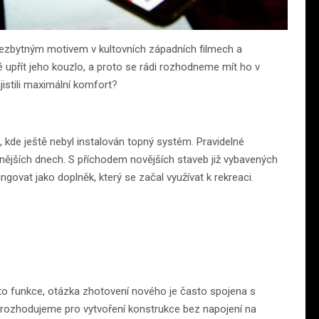
 nezbytným motivem v kultovních západních filmech a
é upřít jeho kouzlo, a proto se rádi rozhodneme mít ho v
jistili maximální komfort?
, kde ještě nebyl instalován topný systém. Pravidelné
nějších dnech. S příchodem novějších staveb již vybavených
ngovat jako doplněk, který se začal využívat k rekreaci.
to funkce, otázka zhotovení nového je často spojena s
ozhodujeme pro vytvoření konstrukce bez napojení na