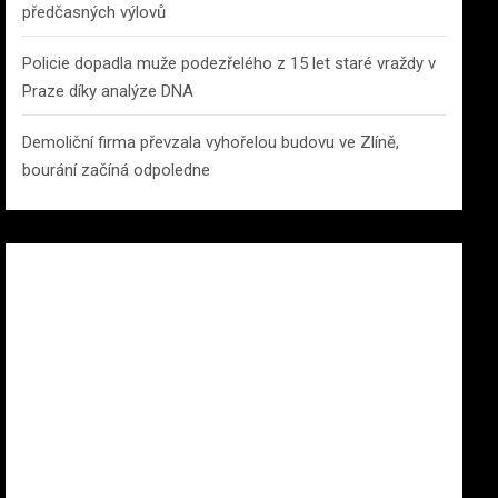
předčasných výlovů
Policie dopadla muže podezřelého z 15 let staré vraždy v
Praze díky analýze DNA
Demoliční firma převzala vyhořelou budovu ve Zlíně,
bourání začíná odpoledne