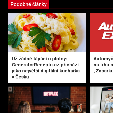
Podobné články
Už žádné tápání u plotny:
Automyčk
GeneratorReceptu.cz přichází
na trhu 
jako největší digitální kuchařka
„Zaparku
v Česku