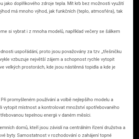
u jako doplňkového zdroje tepla. Mít krb bez možnosti využití
o výhod má mnoho výhod, jak funkčních (teplo, atmosféra), tak
eme si vybrat i z mnoha modelů, například večery se šálkem
ednosti uspořádání, proto jsou považovány za tzv. „třešničku
ykle vzbuzuje největší zájem a schopnost rychle vytopit
ve velkých prostorách, kde jsou nástěnná topidla a kde je
ů. Při promyšleném používání a volbě nejlepšího modelu a
li vytopit místnost a kontrolovat množství spotřebovaného
třebovanou tepelnou energii v daném měsíci.
jemních domů, kteří jsou závislí na centrálním řízení družstva a
é byty. Samostatnost v rozhodování o zahájení topné