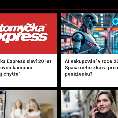
a Express slaví 20 let
AI nakupování v roce 2
novou kampaní
Spása nebo zkáza pro 
j chytře“
peněženku?