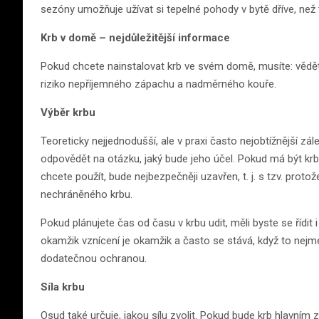
sezóny umožňuje užívat si tepelné pohody v bytě dříve, než
Krb v domě – nejdůležitější informace
Pokud chcete nainstalovat krb ve svém domě, musíte: vědět, 
riziko nepříjemného zápachu a nadměrného kouře.
Výběr krbu
Teoreticky nejjednodušší, ale v praxi často nejobtížnější z
odpovědět na otázku, jaký bude jeho účel. Pokud má být krb 
chcete použít, bude nejbezpečněji uzavřen, t. j. s tzv. protož
nechráněného krbu.
Pokud plánujete čas od času v krbu udit, měli byste se řídit
okamžik vznícení je okamžik a často se stává, když to nejm
dodatečnou ochranou.
Síla krbu
Osud také určuje, jakou sílu zvolit. Pokud bude krb hlavním