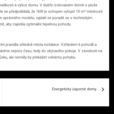
elikosti a výšce domu. V dobře izolovaném domě o ploše
le se předpokládá, že 1kW je schopen vytopit 10 m² místnosti
 správného modelu, vyplatí se poradit se s technickým
ít, aby zajistila optimální tepelnou pohodu.
ktní pravidla ohledně místa instalace. Vzhledem k pohodlí a
trávíme nejvíce času, tedy do obývacího pokoje. V závislosti na
vku, ale neměly by překážet volnému pohybu.
Energeticky úsporné domy