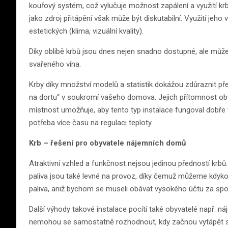
kouřový systém, což vylučuje možnost zapálení a využití krb
jako zdroj přitápění však může být diskutabilní. Využití jeh
estetických (klima, vizuální kvality).
Díky oblibě krbů jsou dnes nejen snadno dostupné, ale můž
svařeného vína.
Krby díky množství modelů a statistik dokážou zdůraznit př
na dortu“ v soukromí vašeho domova. Jejich přítomnost obv
místnost umožňuje, aby tento typ instalace fungoval dobře 
potřeba více času na regulaci teploty.
Krb – řešení pro obyvatele nájemních domů
Atraktivní vzhled a funkčnost nejsou jedinou předností krb
paliva jsou také levné na provoz, díky čemuž můžeme kdyko
paliva, aniž bychom se museli obávat vysokého účtu za spo
Další výhody takové instalace pocítí také obyvatelé např. ná
nemohou se samostatně rozhodnout, kdy začnou vytápět sv