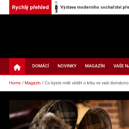
Skip
Rychlý přehled
Výstava moderního sochařství představuje pět vý
to
content
DOMÁCÍ
NOVINKY
MAGAZÍN
VAŠE 
Home
Magazín
Co byste měli vědět o krbu ve vaší domácno