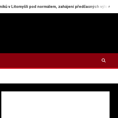
 pod normálem, zahájení předčasných výlovů
Polic