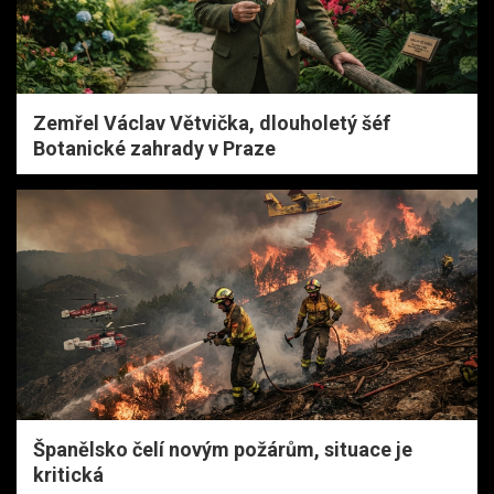
Zemřel Václav Větvička, dlouholetý šéf
Botanické zahrady v Praze
Španělsko čelí novým požárům, situace je
kritická