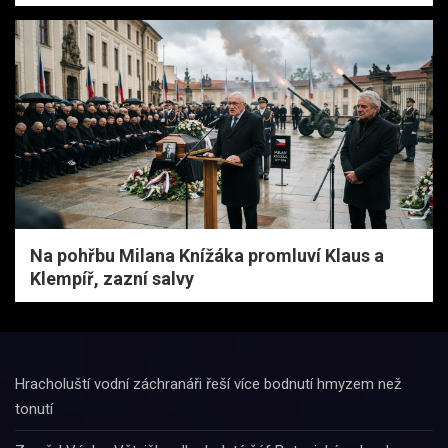
Na pohřbu Milana Knížáka promluví Klaus a
Klempíř, zazní salvy
Hracholuští vodní záchranáři řeší více bodnutí hmyzem než
tonutí