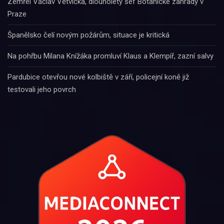
Zemřel Václav Větvička, dlouholetý šéf Botanické zahrady v
Praze
Španělsko čelí novým požárům, situace je kritická
Na pohřbu Milana Knížáka promluví Klaus a Klempíř, zazní salvy
Pardubice otevřou nové kolbiště v září, policejní koně již
testovali jeho povrch