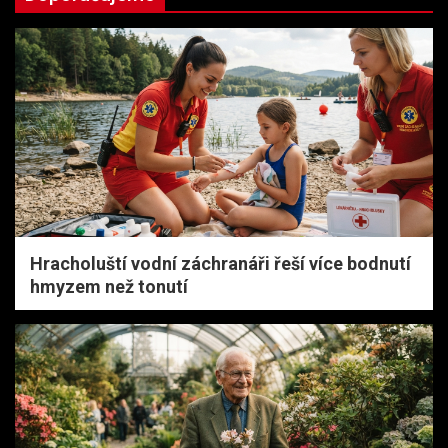
Hracholuští vodní záchranáři řeší více bodnutí
hmyzem než tonutí