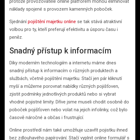
protože provozovatelé online platforem mohou eliminovat
náklady spojené s provozem kamenných poboček.
Sjednání
pojištění majetku online
se tak stává atraktivní
volbou pro ty, kteří preferují efektivitu a úsporu času i
peněz.
Snadný přístup k informacím
Díky moderním technologiím a internetu máme dnes
snadný přístup k informacím o různých produktech a
službách, včetně pojištění majetku. Stačí jen pár kliknutí
myší a můžeme porovnat nabídky různých pojišťoven,
zjistit podmínky jednotlivých produktů nebo si vybrat
vhodné pojistné limity. Dříve jsme museli chodit osobně do
poboček pojišťoven nebo volat na jejich infolinky, což bylo
časově náročné a občas i frustrující.
Online prostředí nám také umožňuje uzavřít pojistku ihned
bez zdlouhavého papírování. Stačí vyplnit online formulář s