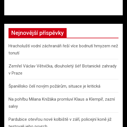
Nejnovější příspěvky
Hracholuští vodní záchranáři řeší více bodnutí hmyzem než
tonutí
Zemřel Václav Větvička, dlouholetý šéf Botanické zahrady
v Praze
Španělsko čelí novým požárům, situace je kritická
Na pohřbu Milana Knížáka promluví Klaus a Klempíř, zazní
salvy
Pardubice otevřou nové kolbiště v září, policejní koně již
testovali jeho povrch