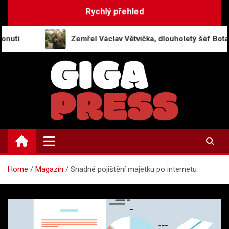
Skip
Rychlý přehled
to
content
Zemřel Václav Větvička, dlouholetý šéf Botanické zahrady
GigaPress.cz
Zpravodajství | Press info
Home
Magazín
Snadné pojištění majetku po internetu