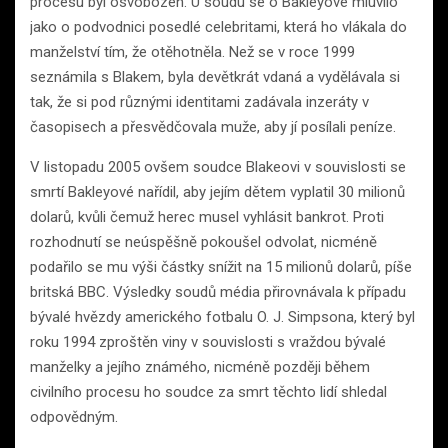
procesu byl osvobozen. U soudu se o Bakleyové mluvilo
jako o podvodnici posedlé celebritami, která ho vlákala do
manželství tím, že otěhotněla. Než se v roce 1999
seznámila s Blakem, byla devětkrát vdaná a vydělávala si
tak, že si pod různými identitami zadávala inzeráty v
časopisech a přesvědčovala muže, aby jí posílali peníze.
V listopadu 2005 ovšem soudce Blakeovi v souvislosti se
smrtí Bakleyové nařídil, aby jejím dětem vyplatil 30 milionů
dolarů, kvůli čemuž herec musel vyhlásit bankrot. Proti
rozhodnutí se neúspěšně pokoušel odvolat, nicméně
podařilo se mu výši částky snížit na 15 milionů dolarů, píše
britská BBC. Výsledky soudů média přirovnávala k případu
bývalé hvězdy amerického fotbalu O. J. Simpsona, který byl
roku 1994 zproštěn viny v souvislosti s vraždou bývalé
manželky a jejího známého, nicméně později během
civilního procesu ho soudce za smrt těchto lidí shledal
odpovědným.