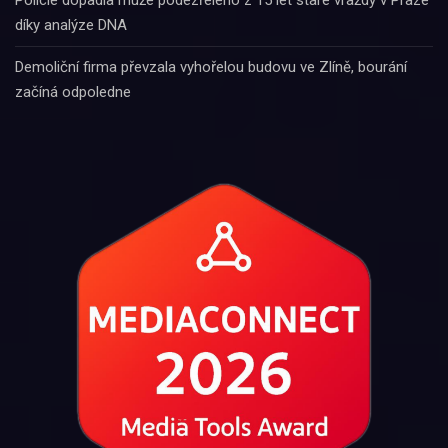
Policie dopadla muže podezřelého z 15 let staré vraždy v Praze
díky analýze DNA
Demoliční firma převzala vyhořelou budovu ve Zlíně, bourání
začíná odpoledne