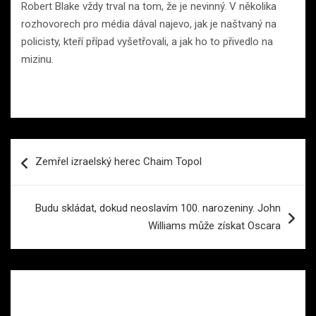
Robert Blake vždy trval na tom, že je nevinný. V několika
rozhovorech pro média dával najevo, jak je naštvaný na
policisty, kteří případ vyšetřovali, a jak ho to přivedlo na
mizinu.
Navigace
Zemřel izraelský herec Chaim Topol
pro
příspěvek
Budu skládat, dokud neoslavím 100. narozeniny. John
Williams může získat Oscara