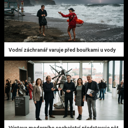
Vodní záchranář varuje před bouřkami u vody
Výstava moderního sochařství představuje pět