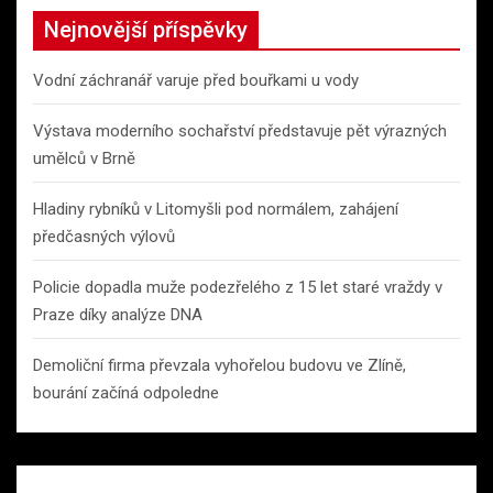
Nejnovější příspěvky
Vodní záchranář varuje před bouřkami u vody
Výstava moderního sochařství představuje pět výrazných
umělců v Brně
Hladiny rybníků v Litomyšli pod normálem, zahájení
předčasných výlovů
Policie dopadla muže podezřelého z 15 let staré vraždy v
Praze díky analýze DNA
Demoliční firma převzala vyhořelou budovu ve Zlíně,
bourání začíná odpoledne