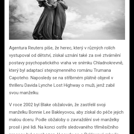
Agentura Reuters píše, že herec, který v různých rolích
vystupoval od dětství, získal uznání také za své ztvárnění
postavy psychopatického vraha ve snímku Chladnokrevně,
který byl adaptací stejnojmenného románu Trumana
Capoteho. Naposledy se na stříbrném plátně objevil v
thrilleru Davida Lynche Lost Highway o muži, jenž zabil
svou manželku.
V roce 2002 byl Blake obžalován, že zastřelil svoji
manželku Bonnie Lee Bakleyovou, aby získal do péče jejich
malou dceru. Podle obžaloby o zavraždění své manželky
prosil i jiné lidi. Na konci ostře sledovaného tříměsíčního